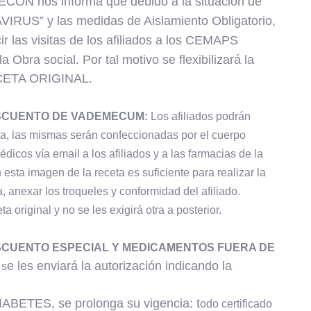
ON nos informa que debido a la situación de
RUS” y las medidas de Aislamiento Obligatorio,
r las visitas de los afiliados a los CEMAPS
la Obra social.
Por tal motivo se flexibilizará la
ETA ORIGINAL.
SCUENTO DE VADEMECUM:
Los afiliados podrán
ca, las mismas serán confeccionadas por el cuerpo
icos vía email a los afiliados y a las farmacias de la
esta imagen de la receta es suficiente para realizar la
 anexar los troqueles y conformidad del afiliado.
a original y no se les exigirá otra a posterior.
CUENTO ESPECIAL Y MEDICAMENTOS FUERA DE
e les enviará la autorización indicando la
 s
ABETES, se prolonga su vigencia: t
odo certificado