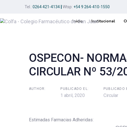
Skip
Skip
Tel.:
0264 421-4134
|
Wtsp:
+54 9 264-410-1550
links
to
primary
Inicio
Institucional
O
navigation
Post
Skip
to
navigation
content
OSPECON- NORMAS
CIRCULAR Nº 53/2
AUTHOR:
PUBLICADO EL:
PUBLICADO 
1 abril, 2020
Circular
Estimadas Farmacias Adheridas: