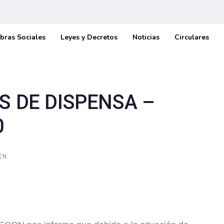
bras Sociales
Leyes y Decretos
Noticias
Circulares
 DE DISPENSA –
0
EN: