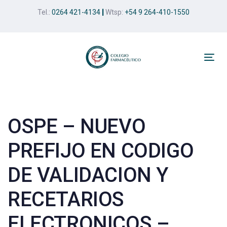
Skip
Skip
Tel.:
0264 421-4134
|
Wtsp:
+54 9 264-410-1550
links
to
primary
navigation
Skip
Tog
to
nav
Post
content
navigation
OSPE – NUEVO
PREFIJO EN CODIGO
DE VALIDACION Y
RECETARIOS
ELECTRONICOS –