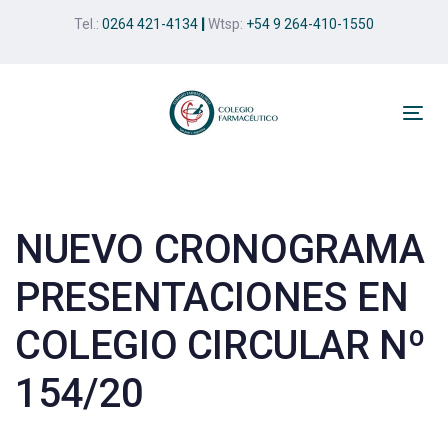
Skip
Skip
Tel.:
0264 421-4134
|
Wtsp:
+54 9 264-410-1550
links
to
primary
navigation
Skip
Tog
to
nav
Post
content
navigation
NUEVO CRONOGRAMA
PRESENTACIONES EN
COLEGIO CIRCULAR Nº
154/20