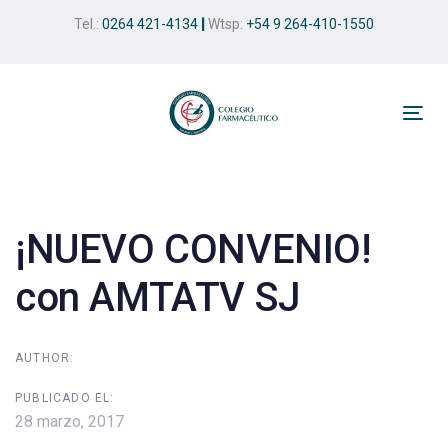
Skip
Skip
Tel.:
0264 421-4134
|
Wtsp:
+54 9 264-410-1550
links
to
primary
navigation
Skip
Tog
to
nav
Post
content
navigation
¡NUEVO CONVENIO!
con AMTATV SJ
AUTHOR:
PUBLICADO EL:
28 marzo, 2017