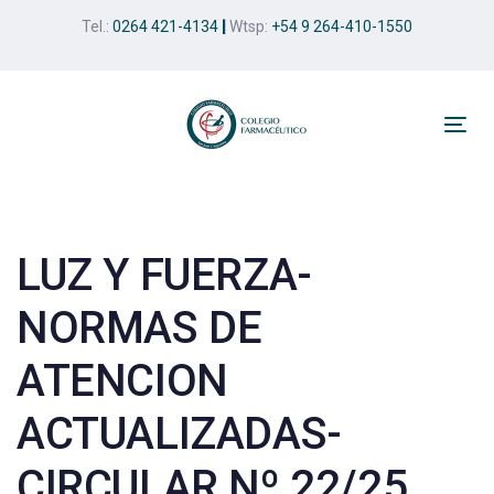
Skip
Skip
Tel.:
0264 421-4134
|
Wtsp:
+54 9 264-410-1550
links
to
primary
navigation
Skip
Tog
to
nav
Post
content
navigation
LUZ Y FUERZA-
NORMAS DE
ATENCION
ACTUALIZADAS-
CIRCULAR Nº 22/25