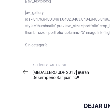
[/av_textblock]
[av_gallery
ids=’8479,8480,8481,8482,8483,8484,8485,8486
style=’thumbnails’ preview_size=’portfolio’ crop
thumb_size=’portfolio’ columns=’5′ imagelink=’li
Sin categoría
Artículo
ARTÍCULO ANTERIOR
anterior
[MEDALLERO JDF 2017] ¡¡Gran
Desempeño Sanjuanino!!
DEJAR U