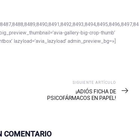
,8487,8488,8489,8490,8491,8492,8493,8494,8495,8496,8497,84
_big_preview_thumbnail=’avia-gallery-big-crop-thumb’
ghtbox’ lazyload=’avia_lazyload’ admin_preview_bg=»]
Siguiente
SIGUIENTE ARTÍCULO
artículo
¡ADIÓS FICHA DE
PSICOFÁRMACOS EN PAPEL!
N COMENTARIO