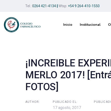
Skip
Skip
Tel.:
0264 421-4134
|
Wtsp:
+54 9 264-410-1550
links
to
primary
navigation
Inicio
Institucional
O
Skip
to
Post
content
navigation
¡INCREIBLE EXPER
MERLO 2017! [Entrá
FOTOS]
AUTHOR:
PUBLICADO EL:
PUBLICAD
17 agosto, 2017