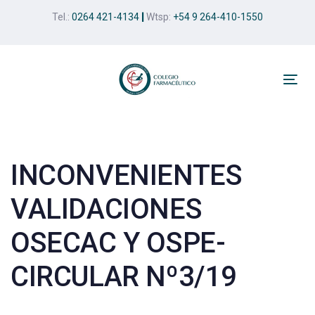
Skip
Skip
Tel.:
0264 421-4134
|
Wtsp:
+54 9 264-410-1550
links
to
primary
navigation
Skip
Tog
to
nav
Post
content
navigation
INCONVENIENTES
VALIDACIONES
OSECAC Y OSPE-
CIRCULAR Nº3/19