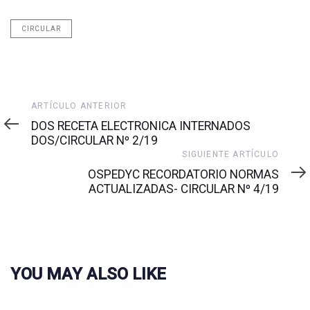
CIRCULAR
Artículo
ARTÍCULO ANTERIOR
anterior
DOS RECETA ELECTRONICA INTERNADOS
DOS/CIRCULAR Nº 2/19
Siguiente
SIGUIENTE ARTÍCULO
artículo
OSPEDYC RECORDATORIO NORMAS
ACTUALIZADAS- CIRCULAR Nº 4/19
YOU MAY ALSO LIKE