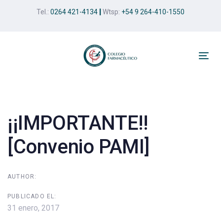
Skip
Skip
Tel.:
0264 421-4134
|
Wtsp:
+54 9 264-410-1550
links
to
primary
navigation
Skip
Tog
to
nav
Post
content
navigation
¡¡IMPORTANTE!!
[Convenio PAMI]
AUTHOR:
PUBLICADO EL:
31 enero, 2017