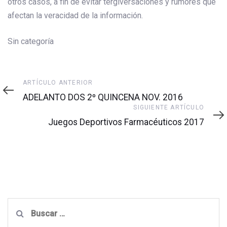
otros casos, a fin de evitar tergiversaciones y rumores que
afectan la veracidad de la información.
Sin categoría
Artículo
ARTÍCULO ANTERIOR
anterior
ADELANTO DOS 2º QUINCENA NOV. 2016
Siguiente
SIGUIENTE ARTÍCULO
artículo
Juegos Deportivos Farmacéuticos 2017
Buscar: