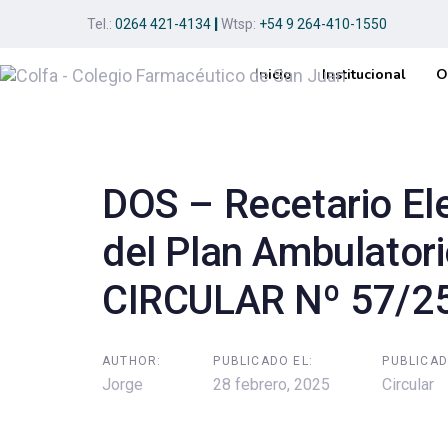
Skip
Skip
Tel.:
0264 421-4134
|
Wtsp:
+54 9 264-410-1550
links
to
primary
Inicio
Institucional
O
navigation
Post
Skip
to
navigation
content
DOS – Recetario Ele
del Plan Ambulator
CIRCULAR Nº 57/2
AUTHOR:
PUBLICADO EL:
PUBLICAD
Jorge
28 febrero, 2025
Circular