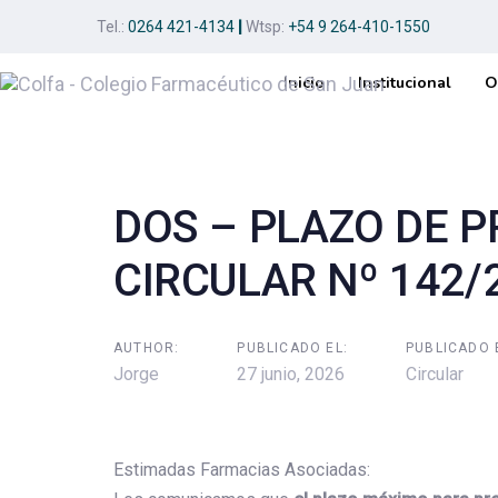
Skip
Skip
Tel.:
0264 421-4134
|
Wtsp:
+54 9 264-410-1550
links
to
primary
Inicio
Institucional
O
navigation
Post
Skip
to
navigation
content
DOS – PLAZO DE 
CIRCULAR Nº 142/
AUTHOR:
PUBLICADO EL:
PUBLICADO 
Jorge
27 junio, 2026
Circular
Estimadas Farmacias Asociadas: