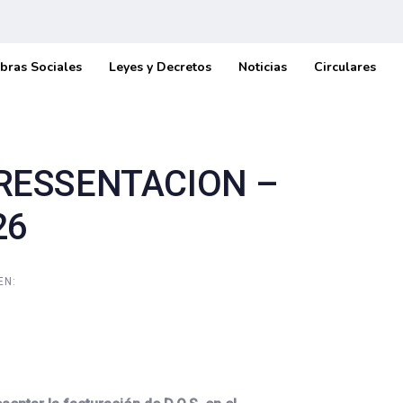
bras Sociales
Leyes y Decretos
Noticias
Circulares
PRESSENTACION –
26
EN: