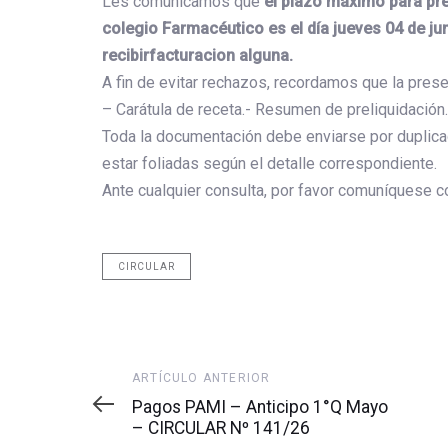
Les comunicamos que
el plazo máximo para pres
colegio Farmacéutico es el día jueves 04 de ju
recibir
facturacion alguna.
A fin de evitar rechazos, recordamos que la prese
– Carátula de receta.- Resumen de preliquidación.
Toda la documentación debe enviarse por duplicado
estar foliadas según el detalle correspondiente.
Ante cualquier consulta, por favor comuníquese c
CIRCULAR
Artículo
ARTÍCULO ANTERIOR
anterior
Pagos PAMI – Anticipo 1°Q Mayo
– CIRCULAR Nº 141/26