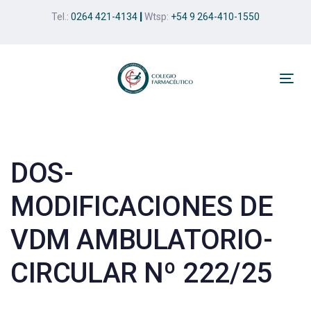
Skip
Skip
Tel.:
0264 421-4134
|
Wtsp:
+54 9 264-410-1550
links
to
primary
navigation
Skip
Tog
to
nav
Post
content
navigation
DOS-
MODIFICACIONES DE
VDM AMBULATORIO-
CIRCULAR Nº 222/25