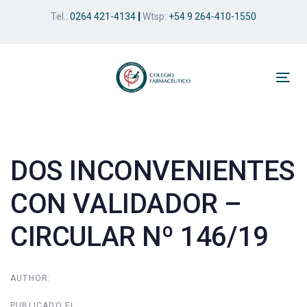
Skip
Skip
Tel.:
0264 421-4134
|
Wtsp:
+54 9 264-410-1550
links
to
primary
navigation
Skip
Tog
to
nav
Post
content
navigation
DOS INCONVENIENTES
CON VALIDADOR –
CIRCULAR Nº 146/19
AUTHOR:
PUBLICADO EL: