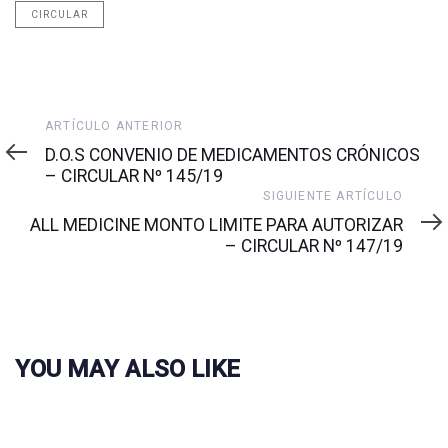
CIRCULAR
Artículo
ARTÍCULO ANTERIOR
anterior
D.O.S CONVENIO DE MEDICAMENTOS CRÓNICOS
– CIRCULAR Nº 145/19
Siguiente
SIGUIENTE ARTÍCULO
artículo
ALL MEDICINE MONTO LIMITE PARA AUTORIZAR
– CIRCULAR Nº 147/19
YOU MAY ALSO LIKE