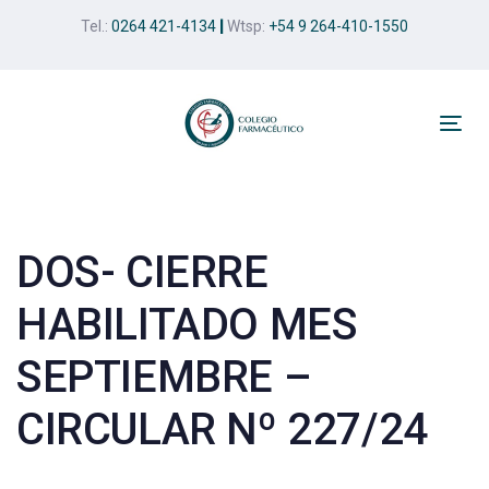
Skip
Skip
Tel.:
0264 421-4134
|
Wtsp:
+54 9 264-410-1550
links
to
primary
navigation
Skip
Tog
to
nav
Post
content
navigation
DOS- CIERRE
HABILITADO MES
SEPTIEMBRE –
CIRCULAR Nº 227/24