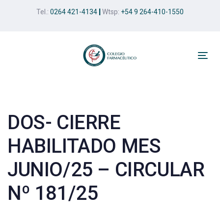
Skip
Skip
Tel.:
0264 421-4134
|
Wtsp:
+54 9 264-410-1550
links
to
primary
navigation
Skip
Tog
to
nav
Post
content
navigation
DOS- CIERRE
HABILITADO MES
JUNIO/25 – CIRCULAR
Nº 181/25