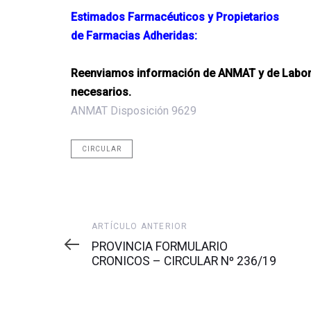
Estimados Farmacéuticos y Propietarios
de Farmacias Adheridas:
Reenviamos información de ANMAT y de Labora
necesarios.
ANMAT Disposición 9629
CIRCULAR
Artículo
ARTÍCULO ANTERIOR
anterior
PROVINCIA FORMULARIO
CRONICOS – CIRCULAR Nº 236/19