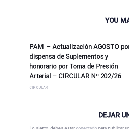
YOU MA
PAMI – Actualización AGOSTO po
dispensa de Suplementos y
honorario por Toma de Presión
Arterial – CIRCULAR Nº 202/26
CIRCULAR
DEJAR U
Lo siento, debes estar
conectado
para publicar u