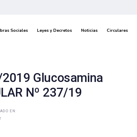
bras Sociales
Leyes y Decretos
Noticias
Circulares
/2019 Glucosamina
ULAR Nº 237/19
ADO EN:
r