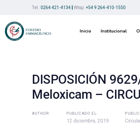
Skip
Skip
Tel.:
0264 421-4134
|
Wtsp:
+54 9 264-410-1550
links
to
primary
navigation
Inicio
Institucional
O
Skip
to
Post
content
navigation
DISPOSICIÓN 9629
Meloxicam – CIRC
AUTHOR:
PUBLICADO EL:
PUBLIC
12 diciembre, 2019
Circula