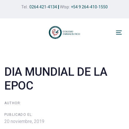
Skip
Skip
Tel.:
0264 421-4134
|
Wtsp:
+54 9 264-410-1550
links
to
primary
navigation
Skip
Tog
to
nav
Post
content
navigation
DIA MUNDIAL DE LA
EPOC
AUTHOR:
PUBLICADO EL:
20 noviembre, 2019