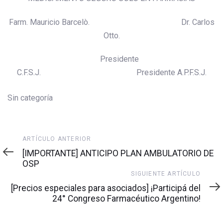
Farm. Mauricio Barcelò. Dr. Carlos
Otto.
Presidente
C.F.S.J. Presidente A.P.F.S.J.
Sin categoría
Artículo
ARTÍCULO ANTERIOR
anterior
[IMPORTANTE] ANTICIPO PLAN AMBULATORIO DE
OSP
Siguiente
SIGUIENTE ARTÍCULO
artículo
[Precios especiales para asociados] ¡Participá del
24° Congreso Farmacéutico Argentino!