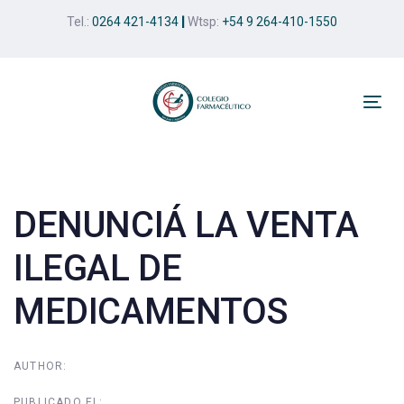
Skip
Skip
Tel.:
0264 421-4134
|
Wtsp:
+54 9 264-410-1550
links
to
primary
navigation
Skip
Tog
to
nav
Post
content
navigation
DENUNCIÁ LA VENTA
ILEGAL DE
MEDICAMENTOS
AUTHOR:
PUBLICADO EL: