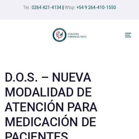
Skip
Skip
Tel.:
0264 421-4134
|
Wtsp:
+54 9 264-410-1550
links
to
primary
navigation
Skip
Tog
to
nav
Post
content
navigation
D.O.S. – NUEVA
MODALIDAD DE
ATENCIÓN PARA
MEDICACIÓN DE
PACIENTES