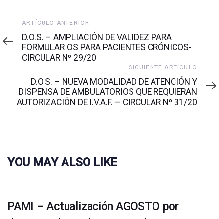
Artículo
ARTÍCULO ANTERIOR
anterior
D.O.S. – AMPLIACIÓN DE VALIDEZ PARA
FORMULARIOS PARA PACIENTES CRÓNICOS-
CIRCULAR Nº 29/20
Siguiente
SIGUIENTE ARTÍCULO
artículo
D.O.S. – NUEVA MODALIDAD DE ATENCIÓN Y
DISPENSA DE AMBULATORIOS QUE REQUIERAN
AUTORIZACIÓN DE I.V.A.F. – CIRCULAR Nº 31/20
YOU MAY ALSO LIKE
PAMI – Actualización AGOSTO por