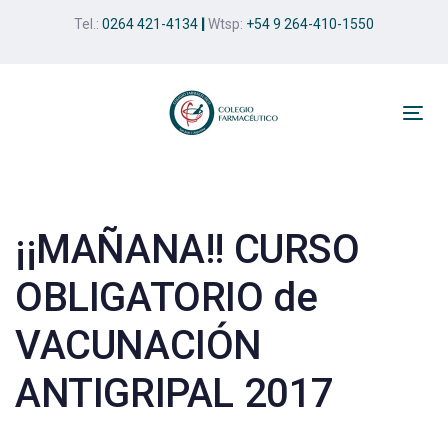
Skip
Skip
Tel.:
0264 421-4134
|
Wtsp:
+54 9 264-410-1550
links
to
primary
navigation
Skip
Tog
to
nav
Post
content
navigation
¡¡MAÑANA!! CURSO
OBLIGATORIO de
VACUNACIÓN
ANTIGRIPAL 2017