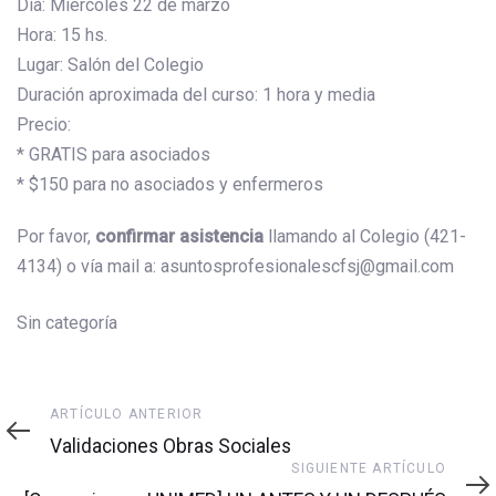
Día: Miércoles 22 de marzo
Hora: 15 hs.
Lugar: Salón del Colegio
Duración aproximada del curso: 1 hora y media
Precio:
* GRATIS para asociados
* $150 para no asociados y enfermeros
Por favor,
confirmar asistencia
llamando al Colegio (421-
4134) o vía mail a: asuntosprofesionalescfsj@gmail.com
Sin categoría
Artículo
ARTÍCULO ANTERIOR
anterior
Validaciones Obras Sociales
Siguiente
SIGUIENTE ARTÍCULO
artículo