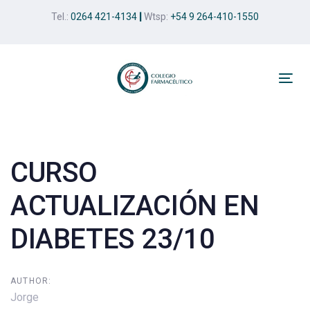
Skip
Skip
Tel.:
0264 421-4134
|
Wtsp:
+54 9 264-410-1550
links
to
primary
navigation
Skip
Tog
to
nav
Post
content
navigation
CURSO
ACTUALIZACIÓN EN
DIABETES 23/10
AUTHOR:
Jorge