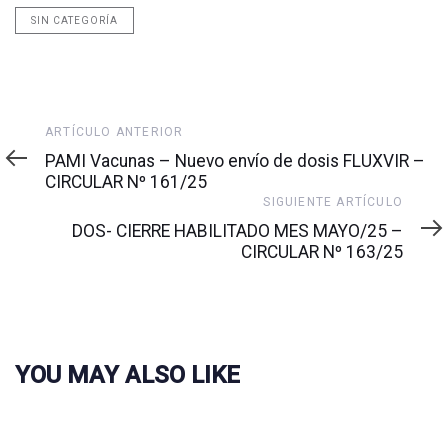
SIN CATEGORÍA
Artículo
ARTÍCULO ANTERIOR
anterior
PAMI Vacunas – Nuevo envío de dosis FLUXVIR –
CIRCULAR Nº 161/25
Siguiente
SIGUIENTE ARTÍCULO
artículo
DOS- CIERRE HABILITADO MES MAYO/25 –
CIRCULAR Nº 163/25
YOU MAY ALSO LIKE