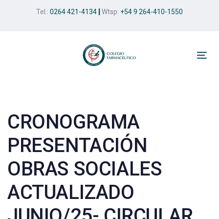
Skip
Skip
Tel.:
0264 421-4134
|
Wtsp:
+54 9 264-410-1550
links
to
primary
navigation
Skip
Tog
to
nav
Post
content
navigation
CRONOGRAMA
PRESENTACIÓN
OBRAS SOCIALES
ACTUALIZADO
JUNIO/25- CIRCULAR