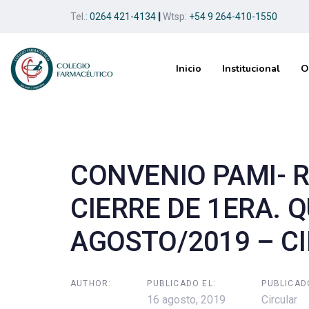
Skip
Skip
Tel.:
0264 421-4134
|
Wtsp:
+54 9 264-410-1550
links
to
primary
navigation
Inicio
Institucional
O
Skip
to
Post
content
navigation
CONVENIO PAMI- 
CIERRE DE 1ERA. 
AGOSTO/2019 – CI
AUTHOR:
PUBLICADO EL:
PUBLICAD
16 agosto, 2019
Circular