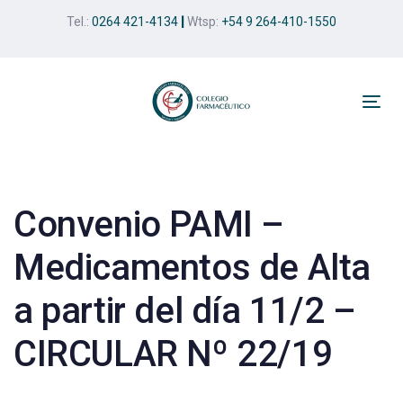
Skip
Skip
Tel.:
0264 421-4134
|
Wtsp:
+54 9 264-410-1550
links
to
primary
navigation
Skip
Tog
to
nav
Post
content
navigation
Convenio PAMI –
Medicamentos de Alta
a partir del día 11/2 –
CIRCULAR Nº 22/19