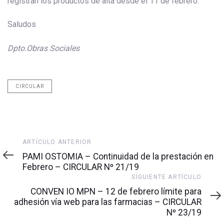
registran los productos de alta desde el 11 de febrero.
Saludos
Dpto.Obras Sociales
CIRCULAR
Artículo
ARTÍCULO ANTERIOR
anterior
PAMI OSTOMIA – Continuidad de la prestación en
Febrero – CIRCULAR Nº 21/19
Siguiente
SIGUIENTE ARTÍCULO
artículo
CONVEN IO MPN – 12 de febrero límite para
adhesión vía web para las farmacias – CIRCULAR
Nº 23/19