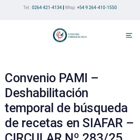
Skip
Skip
Tel.:
0264 421-4134
|
Wtsp:
+54 9 264-410-1550
links
to
primary
navigation
Skip
Tog
to
nav
Post
content
navigation
Convenio PAMI –
Deshabilitación
temporal de búsqueda
de recetas en SIAFAR –
CIRCULAR Nº 283/25