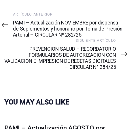
Artículo
ARTÍCULO ANTERIOR
anterior
PAMI – Actualización NOVIEMBRE por dispensa
de Suplementos y honorario por Toma de Presión
Arterial – CIRCULAR Nº 282/25
Siguiente
SIGUIENTE ARTÍCULO
artículo
PREVENCION SALUD – RECORDATORIO
FORMULARIOS DE AUTORIZACION CON
VALIDACION E IMPRESION DE RECETAS DIGITALES
– CIRCULAR Nº 284/25
YOU MAY ALSO LIKE
PAMI – Actualización AGOSTO por