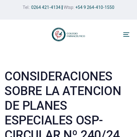
Skip
Skip
Tel.:
0264 421-4134
|
Wtsp:
+54 9 264-410-1550
links
to
primary
navigation
Skip
Tog
to
nav
Post
content
navigation
CONSIDERACIONES
SOBRE LA ATENCION
DE PLANES
ESPECIALES OSP-
CIRCULAR Nº 240/24