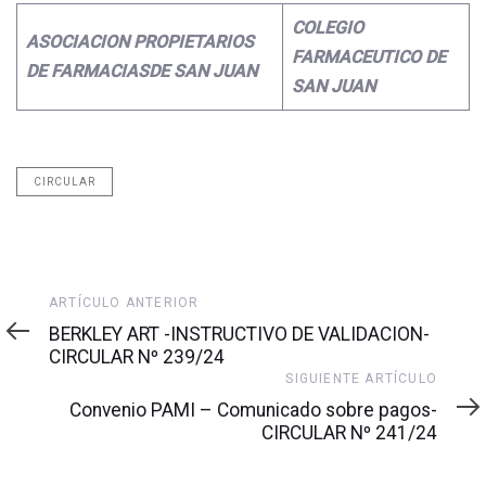
COLEGIO
ASOCIACION PROPIETARIOS
FARMACEUTICO
DE
DE FARMACIAS
DE SAN JUAN
SAN JUAN
CIRCULAR
Artículo
ARTÍCULO ANTERIOR
anterior
BERKLEY ART -INSTRUCTIVO DE VALIDACION-
CIRCULAR Nº 239/24
Siguiente
SIGUIENTE ARTÍCULO
artículo
Convenio PAMI – Comunicado sobre pagos-
CIRCULAR Nº 241/24