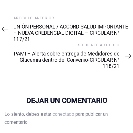
Artículo
ARTÍCULO ANTERIOR
anterior
UNIÓN PERSONAL / ACCORD SALUD IMPORTANTE
– NUEVA CREDENCIAL DIGITAL – CIRCULAR Nº
117/21
Siguiente
SIGUIENTE ARTÍCULO
artículo
PAMI – Alerta sobre entrega de Medidores de
Glucemia dentro del Convenio-CIRCULAR Nº
118/21
DEJAR UN COMENTARIO
Lo siento, debes estar
conectado
para publicar un
comentario.