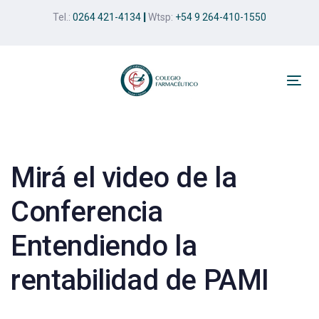
Skip
Skip
Tel.:
0264 421-4134
|
Wtsp:
+54 9 264-410-1550
links
to
primary
navigation
Skip
Tog
to
nav
Post
content
navigation
Mirá el video de la
Conferencia
Entendiendo la
rentabilidad de PAMI