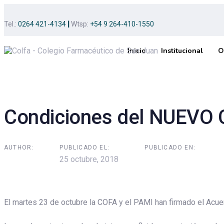
Skip
Skip
links
to
Tel.:
0264 421-4134
|
Wtsp:
+54 9 264-410-1550
primary
navigation
Inicio
Institucional
O
Skip
Post
to
content
navigation
Condiciones del NUEVO
AUTHOR:
PUBLICADO EL:
PUBLICADO EN:
25 octubre, 2018
El martes 23 de octubre la COFA y el PAMI han firmado el Acu