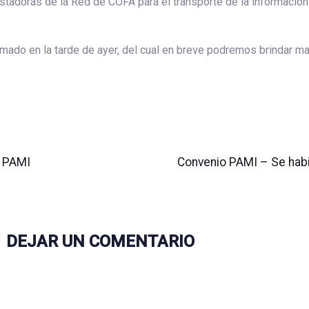
estadoras de la Red de COFA para el transporte de la información
mado en la tarde de ayer, del cual en breve podremos brindar ma
Siguiente
artículo
r PAMI
Convenio PAMI – Se habil
DEJAR UN COMENTARIO