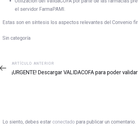
Utilización del ValidaCOFA por parte de las farmacias pr
el servidor FarmaPAMI.
Estas son en síntesis los aspectos relevantes del Convenio fir
Sin categoría
Artículo
ARTÍCULO ANTERIOR
anterior
¡URGENTE! Descargar VALIDACOFA para poder valida
Lo siento, debes estar
conectado
para publicar un comentario.