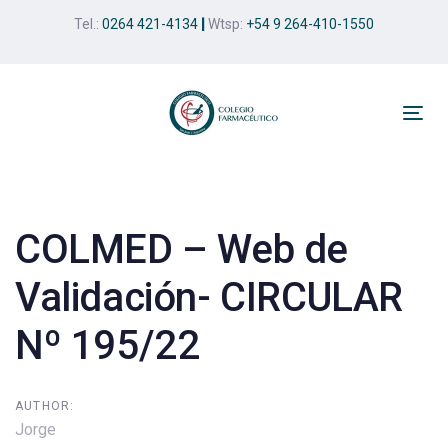
Skip
Skip
Tel.:
0264 421-4134
|
Wtsp:
+54 9 264-410-1550
links
to
primary
navigation
Skip
Tog
to
nav
Post
content
navigation
COLMED – Web de
Validación- CIRCULAR
Nº 195/22
AUTHOR:
Jorge