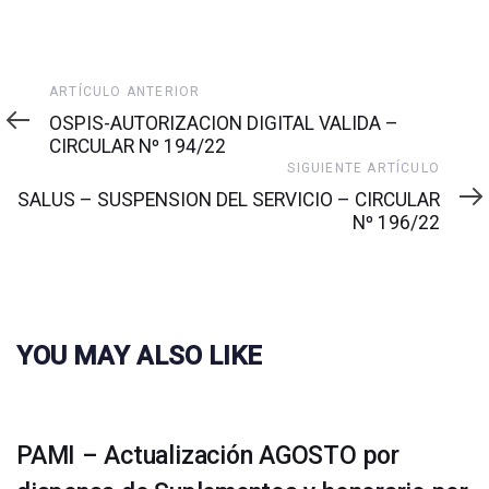
Artículo
ARTÍCULO ANTERIOR
anterior
OSPIS-AUTORIZACION DIGITAL VALIDA –
CIRCULAR Nº 194/22
Siguiente
SIGUIENTE ARTÍCULO
artículo
SALUS – SUSPENSION DEL SERVICIO – CIRCULAR
Nº 196/22
YOU MAY ALSO LIKE
PAMI – Actualización AGOSTO por