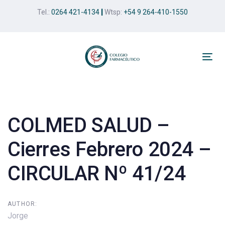
Skip
Skip
Tel.:
0264 421-4134
|
Wtsp:
+54 9 264-410-1550
links
to
primary
navigation
Skip
Tog
to
nav
Post
content
navigation
COLMED SALUD –
Cierres Febrero 2024 –
CIRCULAR Nº 41/24
AUTHOR:
Jorge