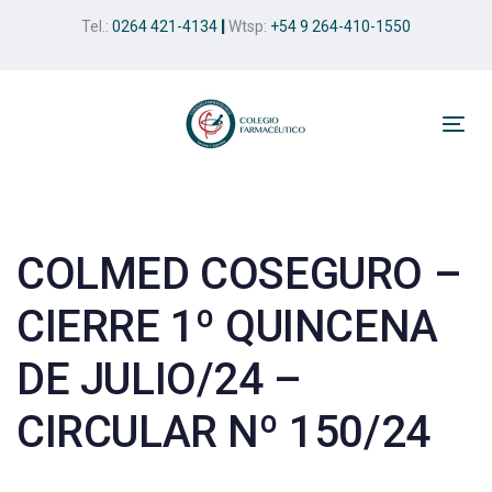
Skip
Skip
Tel.:
0264 421-4134
|
Wtsp:
+54 9 264-410-1550
links
to
primary
navigation
Skip
Tog
to
nav
Post
content
navigation
COLMED COSEGURO –
CIERRE 1º QUINCENA
DE JULIO/24 –
CIRCULAR Nº 150/24