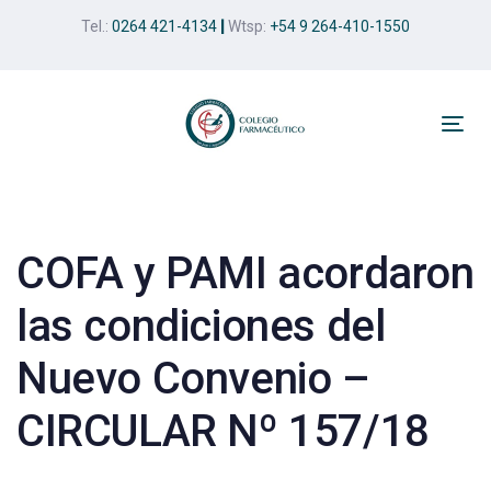
Skip
Skip
Tel.:
0264 421-4134
|
Wtsp:
+54 9 264-410-1550
links
to
primary
navigation
Skip
Tog
to
nav
Post
content
navigation
COFA y PAMI acordaron
las condiciones del
Nuevo Convenio –
CIRCULAR Nº 157/18