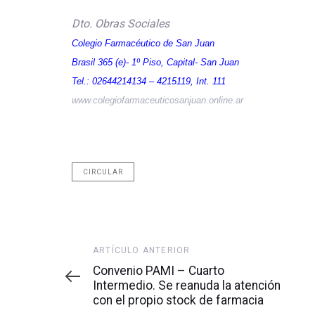
Dto. Obras Sociales
Colegio Farmacéutico de San Juan
Brasil 365 (e)- 1º Piso, Capital- San Juan
Tel.: 02644214134 – 4215119, Int. 111
www.colegiofarmaceuticosanjuan.online.ar
CIRCULAR
Artículo
ARTÍCULO ANTERIOR
anterior
Convenio PAMI – Cuarto
Intermedio. Se reanuda la atención
con el propio stock de farmacia