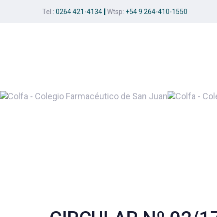
Skip
Skip
Tel.:
0264 421-4134
|
Wtsp:
+54 9 264-410-1550
links
to
primary
navigation
Skip
to
content
Post
navigation