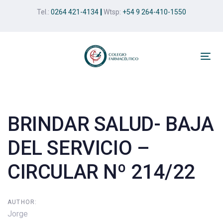
Skip
Skip
Tel.:
0264 421-4134
|
Wtsp:
+54 9 264-410-1550
links
to
primary
navigation
Skip
Tog
to
nav
Post
content
navigation
BRINDAR SALUD- BAJA
DEL SERVICIO –
CIRCULAR Nº 214/22
AUTHOR:
Jorge