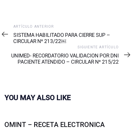
Artículo
ARTÍCULO ANTERIOR
anterior
SISTEMA HABILITADO PARA CIERRE SUP –
CIRCULAR Nº 213/22￼
Siguiente
SIGUIENTE ARTÍCULO
artículo
UNIMED- RECORDATORIO VALIDACION POR DNI
PACIENTE ATENDIDO – CIRCULAR Nº 215/22
YOU MAY ALSO LIKE
OMINT – RECETA ELECTRONICA