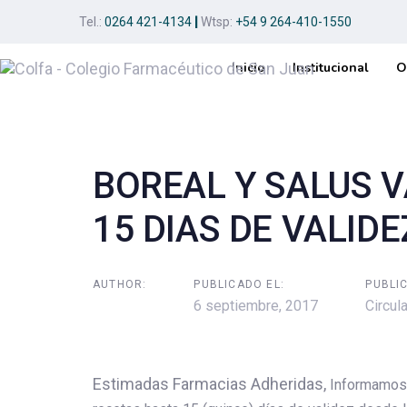
Skip
Skip
Tel.:
0264 421-4134
|
Wtsp:
+54 9 264-410-1550
links
to
primary
Inicio
Institucional
O
navigation
Post
Skip
to
navigation
content
BOREAL Y SALUS 
15 DIAS DE VALIDE
AUTHOR:
PUBLICADO EL:
PUBLI
6 septiembre, 2017
Circula
Estimadas Farmacias Adheridas,
Informamos 