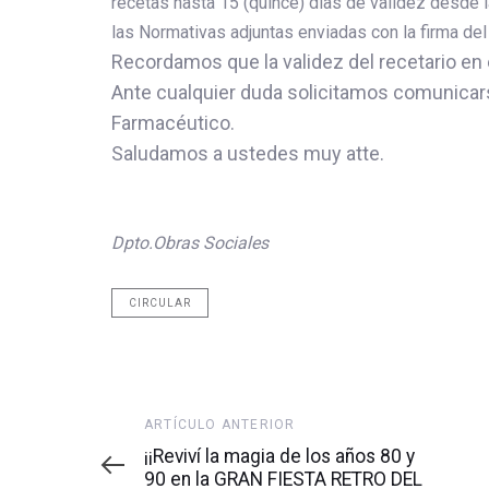
recetas hasta 15 (quince) días de validez desde l
las Normativas adjuntas enviadas con la firma de
Recordamos que la validez del recetario en e
Ante cualquier duda solicitamos comunicars
Farmacéutico.
Saludamos a ustedes muy atte.
Dpto.Obras Sociales
CIRCULAR
Artículo
ARTÍCULO ANTERIOR
anterior
¡¡Reviví la magia de los años 80 y
90 en la GRAN FIESTA RETRO DEL