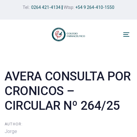
Skip
Skip
Tel.:
0264 421-4134
|
Wtsp:
+54 9 264-410-1550
links
to
primary
navigation
Skip
Tog
to
nav
Post
content
navigation
AVERA CONSULTA POR
CRONICOS –
CIRCULAR Nº 264/25
AUTHOR:
Jorge