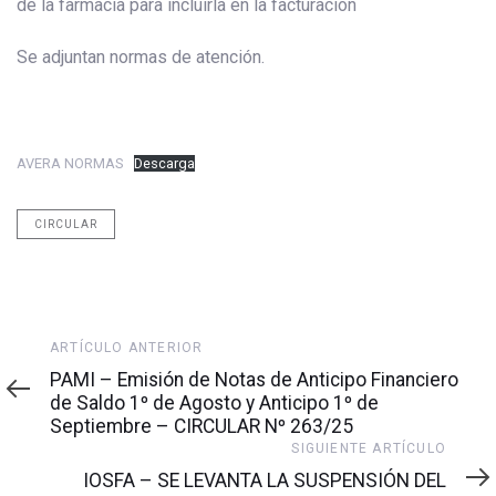
de la farmacia para incluirla en la facturación
Se adjuntan normas de atención.
AVERA NORMAS
Descarga
CIRCULAR
Artículo
ARTÍCULO ANTERIOR
anterior
PAMI – Emisión de Notas de Anticipo Financiero
de Saldo 1º de Agosto y Anticipo 1º de
Septiembre – CIRCULAR Nº 263/25
Siguiente
SIGUIENTE ARTÍCULO
artículo
IOSFA – SE LEVANTA LA SUSPENSIÓN DEL