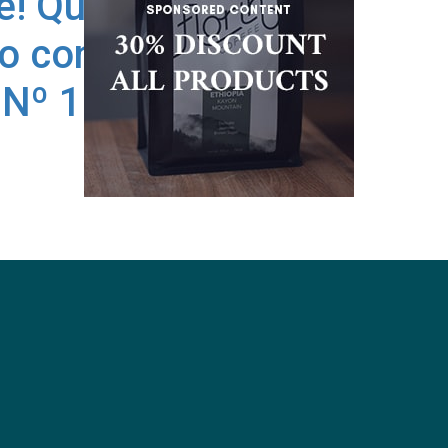
e! Queremos seguir
o con vos –
Nº 184/26