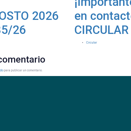
¡Important
OSTO 2026
en contact
85/26
CIRCULAR 
Circular
 comentario
ado
para publicar un comentario.