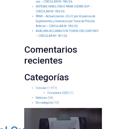
vos – CIRCULAR Nº 184/26
SISTEMA HABILITADO PARA CIERRE SUP –
CIRCULAR Nº 183/26
PAMI – Actualización JULIO por dispensa de
Suplementos y honorario por Toma de Presión
Arterial – CIRCULAR Nº 182/26
AVALIAN-ACLARACION TOKEN OBLIGATORIO
– CIRCULAR Nº 181/26
Comentarios
recientes
Categorías
Circular
(1.971)
Circulares 2023
(1)
Noticias
(36)
Sin categoría
(10)