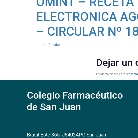
OMINT – RECETA
ELECTRONICA AG
– CIRCULAR Nº 1
Circular
Dejar un
Lo siento, debes estar
conect
Colegio Farmacéutico
de San Juan
Brasil Este 365, J5402APG San Juan