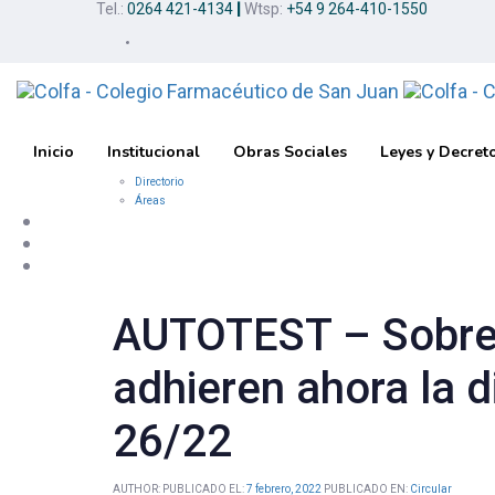
Tel.:
0264 421-4134
|
Wtsp:
+54 9 264-410-1550
Skip
Skip
links
to
primary
navigation
Skip
to
content
Inicio
Institucional
Obras Sociales
Leyes y Decret
Directorio
Áreas
AUTOTEST – Sobre
adhieren ahora la
26/22
AUTHOR:
PUBLICADO EL:
7 febrero, 2022
PUBLICADO EN:
Circular