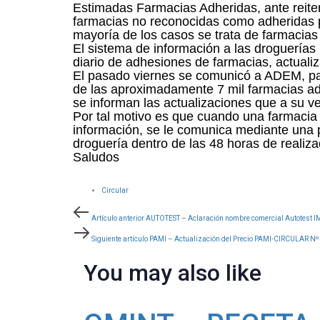
Estima
da
s
Farmacias Adheridas
, ante rei
farmacias no reconocidas como adheridas p
mayoría de los casos se trata de farmacias
El sistema de información a las droguerías
diario de adhesiones de farmacias, actual
El pasado viernes se comunicó a ADEM, par
de las aproximadamente 7 mil farmacias ad
se informan las actualizaciones que a su v
Por tal motivo es que cuando una farmacia 
información, se le comunica mediante una 
droguería dentro de las 48 horas de realiza
Saludos
Circular
Post
Artículo
Artículo anterior
AUTOTEST – Aclaración nombre comercial Autotes
anterior
Siguiente
Siguiente artículo
PAMI – Actualización del Precio PAMI-CIRCULAR Nº
navigation
artículo
You may also like