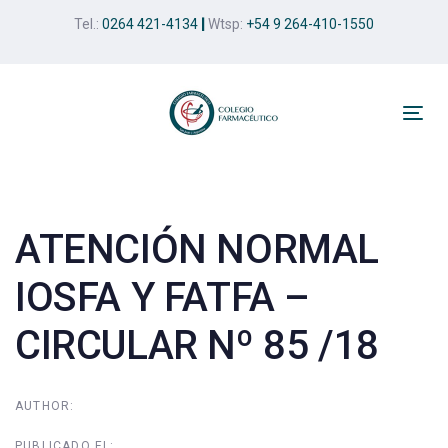
Skip
Skip
Tel.:
0264 421-4134
|
Wtsp:
+54 9 264-410-1550
links
to
primary
navigation
Skip
Tog
to
nav
Post
content
navigation
ATENCIÓN NORMAL
IOSFA Y FATFA –
CIRCULAR Nº 85 /18
AUTHOR:
PUBLICADO EL: