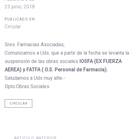
23 junio, 2018
PUBLICADO EN:
Circular
Sres. Farmacias Asociadas,
​​Comunicamos a Uds. que a partir de la fecha se levanta la
suspensión de la​s​ obra​s​ sociales​
IOSFA (EX FUERZA
AEREA) y FATFA (​ O.S. Personal de Farmacia).
​Saludamos a Uds muy atte.-
Dpto.Obras Sociales
CIRCULAR
Artículo
ARTÍCULO ANTERIOR