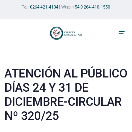
Skip
Skip
Tel.:
0264 421-4134
|
Wtsp:
+54 9 264-410-1550
links
to
primary
navigation
Skip
Tog
to
nav
Post
content
navigation
ATENCIÓN AL PÚBLICO
DÍAS 24 Y 31 DE
DICIEMBRE-CIRCULAR
Nº 320/25