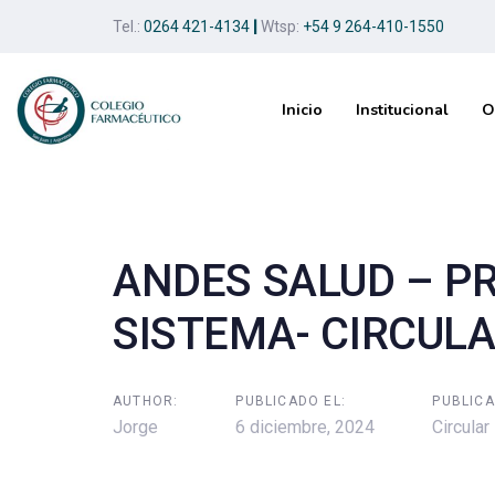
Skip
Skip
Tel.:
0264 421-4134
|
Wtsp:
+54 9 264-410-1550
links
to
primary
navigation
Inicio
Institucional
O
Skip
to
Post
content
navigation
ANDES SALUD – P
SISTEMA- CIRCULA
AUTHOR:
PUBLICADO EL:
PUBLICA
Jorge
6 diciembre, 2024
Circular