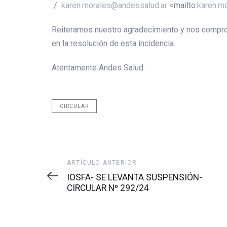
/
karen.morales@andessalud.ar
<mailto:
karen.m
Reiteramos nuestro agradecimiento y nos compr
en la resolución de esta incidencia.
Atentamente Andes Salud.
CIRCULAR
Artículo
ARTÍCULO ANTERIOR
anterior
IOSFA- SE LEVANTA SUSPENSIÓN-
CIRCULAR Nº 292/24