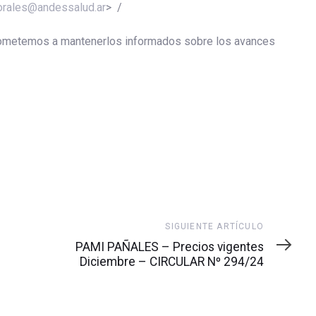
orales@andessalud.ar
> /
ometemos a mantenerlos informados sobre los avances
Siguiente
SIGUIENTE ARTÍCULO
artículo
PAMI PAÑALES – Precios vigentes
Diciembre – CIRCULAR Nº 294/24