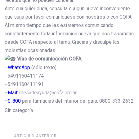
recetas que no pueden cancelar.
Ante cualquier duda, consulta o algún nuevo inconveniente
que surja por favor comuníquese con nosotros o con COFA.
Al mismo tiempo que les estaremos comunicando
constantemente toda información nueva que nos transmitan
desde COFA respecto al tema. Gracias y disculpe las
molestias ocasionadas.
Vías de comunicación COFA:
–
WhatsApp
(sólo texto)
+5491160411174
+5491160411191
–
Mail:
mesadeayuda@cofa.org.ar
–
0-800
para farmacias del interior del país: 0800-333-2632
Sin categoría
Artículo
ARTÍCULO ANTERIOR