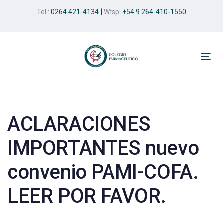
Skip
Skip
Tel.:
0264 421-4134
|
Wtsp:
+54 9 264-410-1550
links
to
primary
navigation
Skip
Tog
to
nav
Post
content
navigation
ACLARACIONES
IMPORTANTES nuevo
convenio PAMI-COFA.
LEER POR FAVOR.