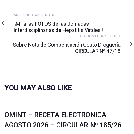
Artículo
ARTÍCULO ANTERIOR
anterior
¡¡Mirá las FOTOS de las Jornadas
Interdisciplinarias de Hepatitis Virales!!
Siguiente
SIGUIENTE ARTÍCULO
artículo
Sobre Nota de Compensación Costo Droguería
CIRCULAR Nº 47/18
YOU MAY ALSO LIKE
OMINT – RECETA ELECTRONICA
AGOSTO 2026 – CIRCULAR Nº 185/26