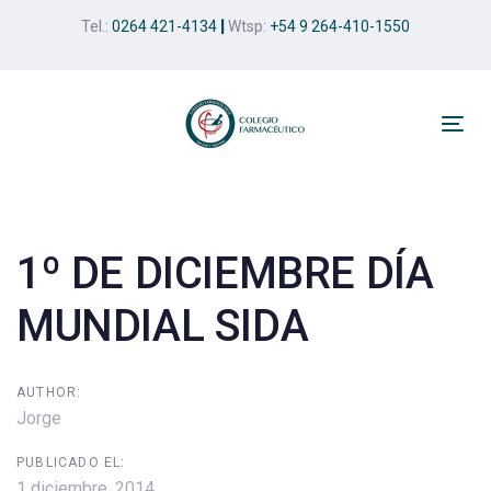
Skip
Skip
Tel.:
0264 421-4134
|
Wtsp:
+54 9 264-410-1550
links
to
primary
navigation
Skip
Tog
to
nav
Post
content
navigation
1º DE DICIEMBRE DÍA
MUNDIAL SIDA
AUTHOR:
Jorge
PUBLICADO EL:
1 diciembre, 2014