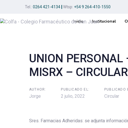
Skip
Skip
Tel.:
0264 421-4134
|
Wtsp:
+54 9 264-410-1550
links
to
primary
Inicio
Institucional
O
navigation
Post
Skip
to
navigation
content
UNION PERSONAL –
MISRX – CIRCULAR
AUTHOR:
PUBLICADO EL:
PUBLICADO 
Jorge
2 julio, 2022
Circular
Sres. Farmacias Adheridas: se adjunta informació