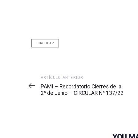
CIRCULAR
Artículo
ARTÍCULO ANTERIOR
anterior
PAMI – Recordatorio Cierres de la
2º de Junio – CIRCULAR Nº 137/22
YOU MA