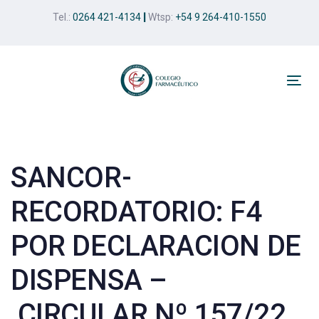
Skip
Skip
Tel.:
0264 421-4134
|
Wtsp:
+54 9 264-410-1550
links
to
primary
navigation
Skip
Tog
to
nav
Post
content
navigation
SANCOR-
RECORDATORIO: F4
POR DECLARACION DE
DISPENSA –
CIRCULAR Nº 157/22