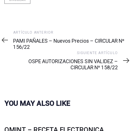
Artículo
ARTÍCULO ANTERIOR
anterior
PAMI PAÑALES – Nuevos Precios – CIRCULAR Nº
156/22
Siguiente
SIGUIENTE ARTÍCULO
artículo
OSPE AUTORIZACIONES SIN VALIDEZ –
CIRCULAR Nº 158/22
YOU MAY ALSO LIKE
OMINT – RECETA ELECTRONICA