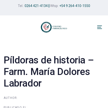
Skip
Skip
Tel.:
0264 421-4134
|
Wtsp:
+54 9 264-410-1550
links
to
primary
navigation
Skip
Tog
to
nav
Post
content
navigation
Píldoras de historia –
Farm. María Dolores
Labrador
AUTHOR:
PUBLICADO EL: