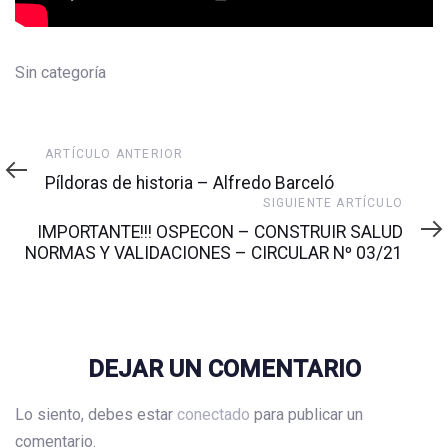
Sin categoría
Artículo
ARTÍCULO ANTERIOR
anterior
Píldoras de historia – Alfredo Barceló
Siguiente
SIGUIENTE ARTÍCULO
artículo
IMPORTANTE!!! OSPECON – CONSTRUIR SALUD
NORMAS Y VALIDACIONES – CIRCULAR Nº 03/21
DEJAR UN COMENTARIO
Lo siento, debes estar
conectado
para publicar un
comentario.