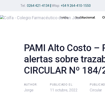
Skip
Skip
Tel.:
0264 421-4134
|
Wtsp:
+54 9 264-410-1550
links
to
primary
Inicio
Institucional
O
navigation
Post
Skip
to
navigation
content
PAMI Alto Costo –
alertas sobre traza
CIRCULAR Nº 184/
AUTHOR:
PUBLICADO EL:
PUBLICAD
Jorge
11 octubre, 2022
Circular