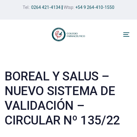
Skip
Skip
Tel.:
0264 421-4134
|
Wtsp:
+54 9 264-410-1550
links
to
primary
navigation
Skip
Tog
to
nav
Post
content
navigation
BOREAL Y SALUS –
NUEVO SISTEMA DE
VALIDACIÓN –
CIRCULAR Nº 135/22